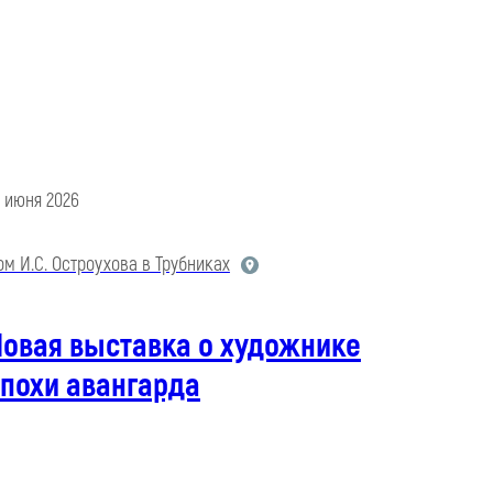
9 июня 2026
ом И.С. Остроухова в Трубниках
Новая выставка о художнике
похи авангарда