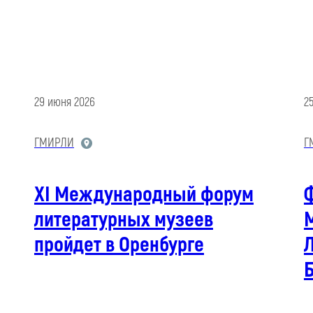
29 июня 2026
2
ГМИРЛИ
Г
XI Международный форум
литературных музеев
М
пройдет в Оренбурге
Л
Б