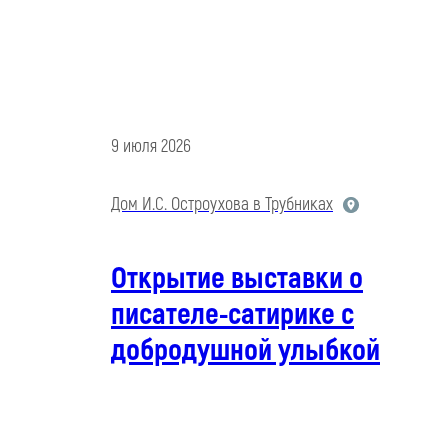
9 июля 2026
Дом И.С. Остроухова в Трубниках
Открытие выставки о
писателе-сатирике с
добродушной улыбкой