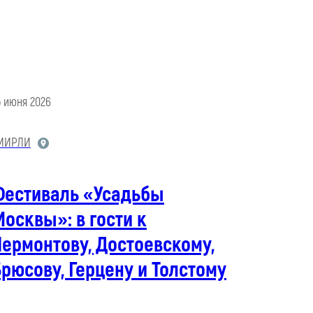
5 июня 2026
МИРЛИ
Фестиваль «Усадьбы
осквы»: в гости к
ермонтову, Достоевскому,
рюсову, Герцену и Толстому