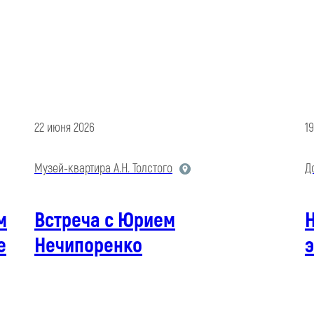
22 июня 2026
1
Музей-квартира А.Н. Толстого
Д
м
Встреча с Юрием
е
Нечипоренко
э