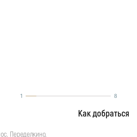
1
8
Как добраться
ос. Переделкино,