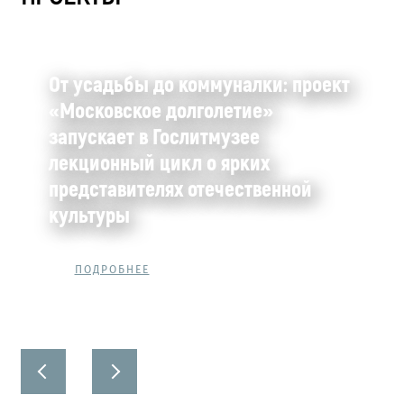
От усадьбы до коммуналки: проект
«Московское долголетие»
запускает в Гослитмузее
лекционный цикл о ярких
представителях отечественной
культуры
ПОДРОБНЕЕ