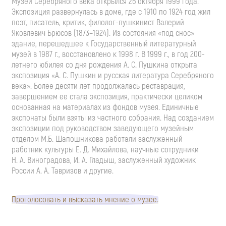
Музей Серебряного века открылся 26 октября 1999 года.
Экспозиция развернулась в доме, где с 1910 по 1924 год жил
поэт, писатель, критик, филолог-пушкинист Валерий
Яковлевич Брюсов (1873–1924). Из состояния «под снос»
здание, перешедшее к Государственный литературный
музей в 1987 г., восстановлено к 1998 г. В 1999 г., в год 200-
летнего юбилея со дня рождения А. С. Пушкина открыта
экспозиция «А. С. Пушкин и русская литература Серебряного
века». Более десяти лет продолжалась реставрация,
завершением ее стала экспозиция, практически целиком
основанная на материалах из фондов музея. Единичные
экспонаты были взяты из частного собрания. Над созданием
экспозиции под руководством заведующего музейным
отделом М.Б. Шапошникова работали заслуженный
работник культуры Е. Д. Михайлова, научные сотрудники
Н. А. Виноградова, И. А. Гладыш, заслуженный художник
России А. А. Тавризов и другие.
Проголосовать и высказать мнение о музее.