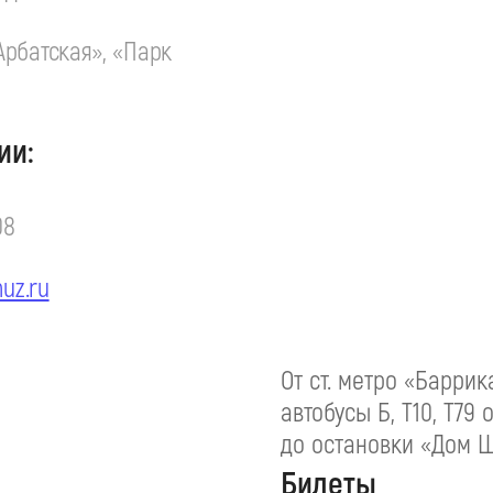
Арбатская», «Парк
ии:
08
uz.ru
От ст. метро «Баррик
автобусы Б, Т10, Т79 
до остановки «Дом 
Билеты