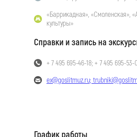
«Баррикадная», «Смоленская», «
культуры»
Справки и запись на экскурс
+ 7 495 695-46-18; + 7 495 695-53-
ex@goslitmuz.ru; trubniki@goslitm
График работы