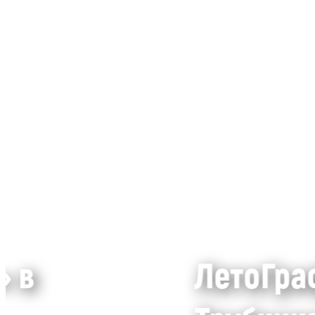
» в
ЛетоГраф