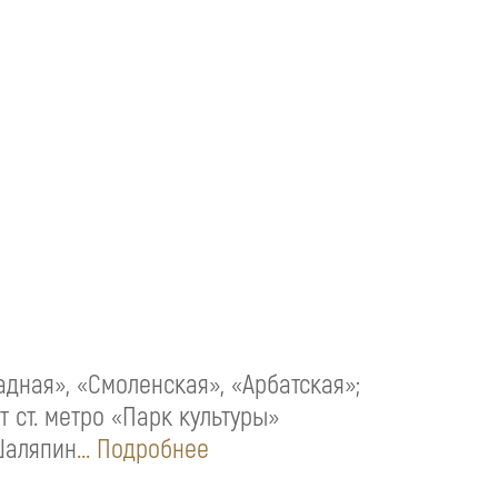
адная», «Смоленская», «Арбатская»;
от ст. метро «Парк культуры»
Шаляпин
... Подробнее