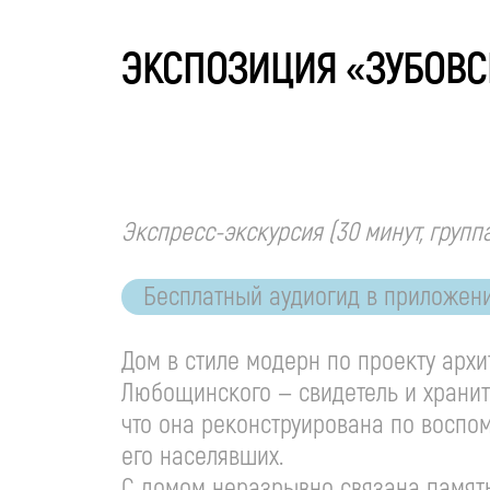
ЭКСПОЗИЦИЯ «ЗУБОВСК
Экспресс-экскурсия
(30 минут, групп
Бесплатный аудиогид в приложен
Дом в стиле модерн по проекту архи
Любощинского — свидетель и храните
что она реконструирована по воспо
его населявших.
С домом неразрывно связана память 