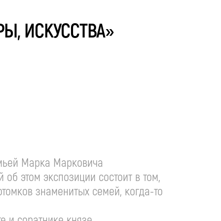
РЫ, ИСКУССТВА»
семьей Марка Марковича
 об этом экспозиции состоит в том,
отомков знаменитых семей, когда-то
ге и соратнике князе