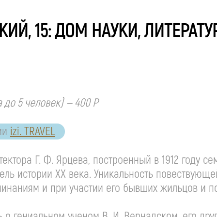
ИЙ, 15: ДОМ НАУКИ, ЛИТЕРАТУ
а до 5 человек) — 400 Р
ии
izi. TRAVEL
тектора Г. Ф. Ярцева, построенный в 1912 году 
ль истории ХХ века. Уникальность повествующей
минаниям и при участии его бывших жильцов и п
о гениальном ученом В. И. Вернадском, его дру