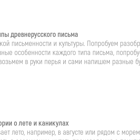
типы древнерусского письма
ой письменности и культуры. Попробуем разобра
лавные особенности каждого типа письма, попроб
 возьмем в руки перья и сами напишем разные б
тории о лете и каникулах
ет лето, например, в августе или рядом с море