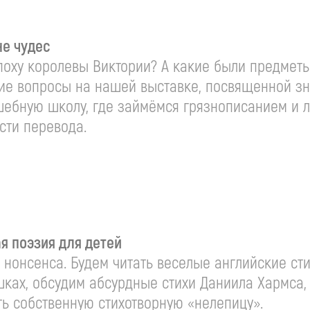
не чудес
эпоху королевы Виктории? А какие были предмет
угие вопросы на нашей выставке, посвященной з
шебную школу, где займёмся грязнописанием и 
сти перевода.
я поэзия для детей
 нонсенса. Будем читать веселые английские с
шках, обсудим абсурдные стихи Даниила Хармса,
ь собственную стихотворную «нелепицу».