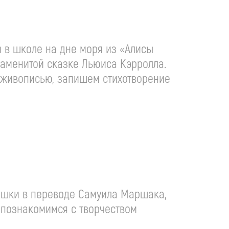
ы в школе на дне моря из «Алисы
наменитой сказке Льюиса Кэрролла.
лживописью, запишем стихотворение
тишки в переводе Самуила Маршака,
 познакомимся с творчеством