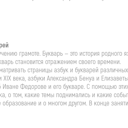
арей
бучению грамоте. Букварь — это история родного 
кварь становится отражением своего времени.
матривать страницы азбук и букварей различных
 XIX века, азбуки Александра Бенуа и Елизавет
об Иване Федорове и его букваре. С помощью эти
ка, о том, какие темы поднимались и какие собы
е образование и о многом другом. В конце заня