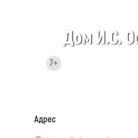
Дом И.С. О
7+
Адрес