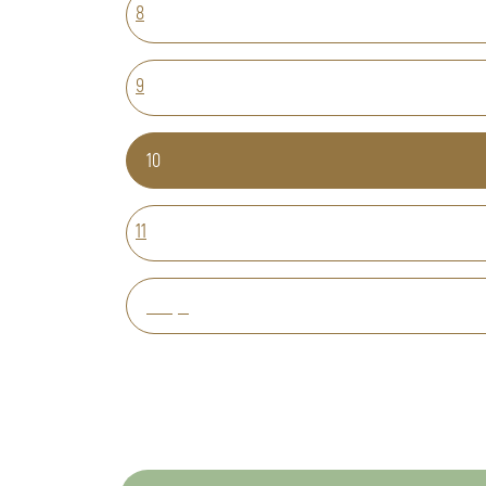
8
9
10
11
Вперед