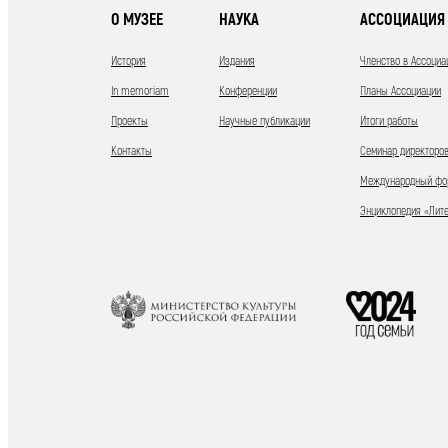
О МУЗЕЕ
НАУКА
АССОЦИАЦИЯ 
История
Издания
Членство в Ассоциа
In memoriam
Конференции
Планы Ассоциации
Проекты
Научные публикации
Итоги работы
Контакты
Семинар директоров
Международный фор
Энциклопедия «Лит