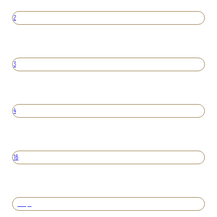
2
3
4
16
Вперед