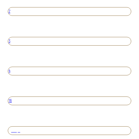
2
3
4
16
Вперед