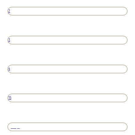
2
3
4
15
Вперед