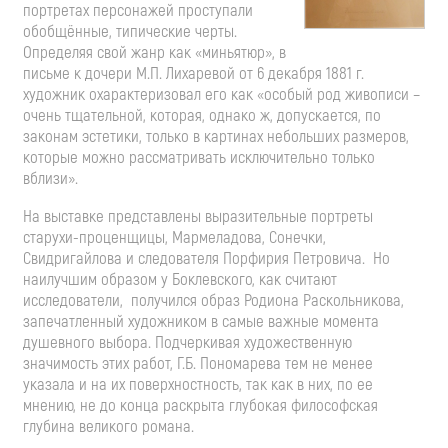
портретах персонажей проступали
обобщённые, типические черты.
Определяя свой жанр как «миньятюр», в
письме к дочери М.П. Лихаревой от 6 декабря 1881 г.
художник охарактеризовал его как «особый род живописи –
очень тщательной, которая, однако ж, допускается, по
законам эстетики, только в картинах небольших размеров,
которые можно рассматривать исключительно только
вблизи».
На выставке представлены выразительные портреты
старухи-проценщицы, Мармеладова, Сонечки,
Свидригайлова и следователя Порфирия Петровича. Но
наилучшим образом у Боклевского, как считают
исследователи, получился образ Родиона Раскольникова,
запечатленный художником в самые важные момента
душевного выбора. Подчеркивая художественную
значимость этих работ, Г.Б. Пономарева тем не менее
указала и на их поверхностность, так как в них, по ее
мнению, не до конца раскрыта глубокая философская
глубина великого романа.