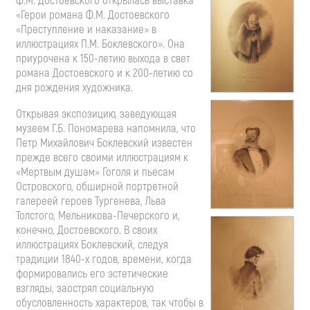
Ф.М. Достоевского открылась выставка
«Герои романа Ф.М. Достоевского
«Преступление и наказание» в
иллюстрациях П.М. Боклевского». Она
приурочена к 150-летию выхода в свет
романа Достоевского и к 200-летию со
дня рождения художника.
Открывая экспозицию, заведующая
музеем Г.Б. Пономарева напомнила, что
Петр Михайлович Боклевский известен
прежде всего своими иллюстрациям к
«Мертвым душам» Гоголя и пьесам
Островского, обширной портретной
галереей героев Тургенева, Льва
Толстого, Мельникова-Печерского и,
конечно, Достоевского. В своих
иллюстрациях Боклевский, следуя
традиции 1840-х годов, времени, когда
формировались его эстетические
взгляды, заострял социальную
обусловленность характеров, так чтобы в