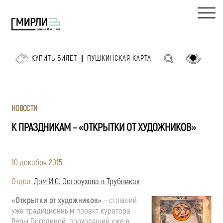
КУПИТЬ БИЛЕТ
ПУШКИНСКАЯ КАРТА
НОВОСТИ
К ПРАЗДНИКАМ – «ОТКРЫТКИ ОТ ХУДОЖНИКОВ»
10 декабря 2015
Отдел:
Дом И.С. Остроухова в Трубниках
«Открытки от художников»
– ставший
уже традиционным проект куратора
Веры Погодиной, проходящий уже в