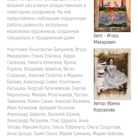
восьмой раз в канун рождественских и
новогодних праздников. На ней
представлены небольшие подарочные
работы девяноста актуальных
московских художников, созданные
Авто - Игорь
специально к праздничным дням.
Макаревич
Участники: Константин Батынков, Игорь
Макаревич, Елена Елагина, Айдан
Салахова, Никита Алексеев, Ирина
Корина, Владимир Архипов, Витас
Стасюнас, Алексей Политов и Марина
Белова, Александр Савко, Констанин
Латышев, Георгий Литичевский, Сергей
Мироненко, Михаил Молочников, Ростан
Тавасиев, Роман Сакин, Алексей Каллима,
Автор: Ирина
Иван Кочкарев, Аркадий Насонов,
Корсакова
Александр Ширнин, Василий Шумов,
Александр Петрелли, Стас Шурипа, Анна
Титова, Максим Ксута, Ольга Тобрелутс, Ольга Солдатова,
Анна Броше, Хаим Сокол, Мария Сумнина, Мария Чуйкова,