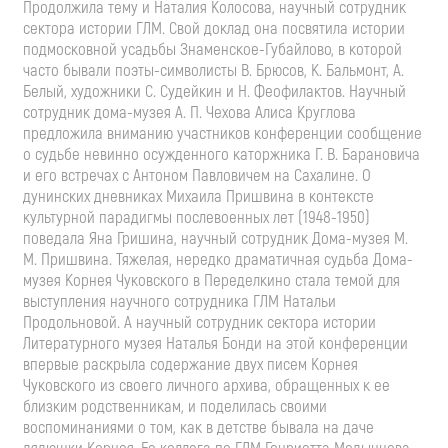
Продолжила тему и Наталия Колосова, научный сотрудник
сектора истории ГЛМ. Свой доклад она посвятила истории
подмосковной усадьбы Знаменское-Губайлово, в которой
часто бывали поэты-символисты В. Брюсов, К. Бальмонт, А.
Белый, художники С. Судейкин и Н. Феофилактов. Научный
сотрудник дома-музея А. П. Чехова Алиса Круглова
предложила вниманию участников конференции сообщение
о судьбе невинно осужденного каторжника Г. В. Барановича
и его встречах с Антоном Павловичем на Сахалине. О
дунинских дневниках Михаила Пришвина в контексте
культурной парадигмы послевоенных лет (1948-1950)
поведала Яна Гришина, научный сотрудник Дома-музея М.
М. Пришвина. Тяжелая, нередко драматичная судьба Дома-
музея Корнея Чуковского в Переделкино стала темой для
выступления научного сотрудника ГЛМ Натальи
Продольновой. А научный сотрудник сектора истории
Литературного музея Наталья Бонди на этой конференции
впервые раскрыла содержание двух писем Корнея
Чуковского из своего личного архива, обращенных к ее
близким родственникам, и поделилась своими
воспоминаниями о том, как в детстве бывала на даче