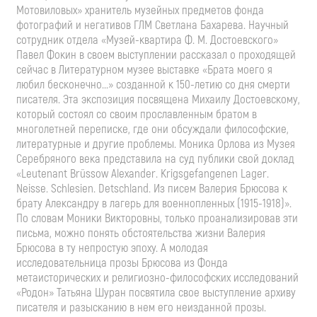
Мотовиловых» хранитель музейных предметов фонда
фотографий и негативов ГЛМ Светлана Бахарева. Научный
сотрудник отдела «Музей-квартира Ф. М. Достоевского»
Павел Фокин в своем выступлении рассказал о проходящей
сейчас в Литературном музее выставке «Брата моего я
любил бесконечно...» созданной к 150-летию со дня смерти
писателя. Эта экспозиция посвящена Михаилу Достоевскому,
который состоял со своим прославленным братом в
многолетней переписке, где они обсуждали философские,
литературные и другие проблемы. Моника Орлова из Музея
Серебряного века представила на суд публики свой доклад
«Leutenant Brüssow Alexander. Krigsgefangenen Lager.
Neisse. Schlesien. Detschland. Из писем Валерия Брюсова к
брату Александру в лагерь для военнопленных (1915-1918)».
По словам Моники Викторовны, только проанализировав эти
письма, можно понять обстоятельства жизни Валерия
Брюсова в ту непростую эпоху. А молодая
исследовательница прозы Брюсова из Фонда
метаисторических и религиозно-философских исследований
«Родон» Татьяна Шуран посвятила свое выступление архиву
писателя и разысканию в нем его неизданной прозы.