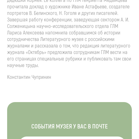
дядюшки Корнея. Ее коллега по ГЛМ Генриетта Медынцева
прочитала доклад о художнике Иване Астафьеве, создателе
портретов В. Белинского, Н. Гоголя и других писателей.
Завершая работу конференции, заведующая сектором А. И.
Солженицына научно-исследовательского отдела ГЛМ
Лариса Алексеева напомнила собравшимся об истории
сотрудничества Литературного музея с российскими
журналами и рассказала о том, что редакция литературного
журнала «Октябрь» предложила сотрудникам ГЛМ вести на
его страницах специальные рубрики и публиковать там свои
научные труды.
Константин Чупринин
СОБЫТИЯ МУЗЕЯ У ВАС В ПОЧТЕ