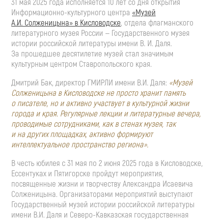
31 мая 2025 года исполняется 10 лет со дня открытия
Информационно-культурного
центра
«Музей
А.И. Солженицына
» в Кисловодске
, отдела флагманского
литературного музея России — Государственного музея
истории российской литературы имени
В. И. Даля
.
За прошедшее десятилетие музей стал значимым
культурным центром Ставропольского края.
Дмитрий Бак, директор ГМИРЛИ имени
В.И. Даля
:
«Музей
Солженицына в Кисловодске не просто хранит память
о писателе, но и активно участвует в культурной жизни
города и края. Регулярные лекции и литературные вечера,
проводимые сотрудниками, как в стенах музея, так
и на других площадках, активно формируют
интеллектуальное пространство региона».
В честь юбилея с 31 мая по 2 июня 2025 года в Кисловодске,
Ессентуках и Пятигорске пройдут мероприятия,
посвященные жизни и творчеству Александра Исаевича
Солженицына. Организаторами мероприятий выступают
Государственный музей истории российской литературы
имени
В.И. Даля
и
Северо-Кавказская
государственная