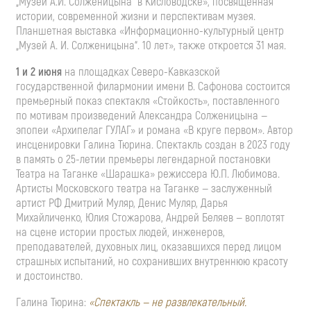
„Музей
А.И. Солженицына
“ в Кисловодске», посвящённая
истории, современной жизни и перспективам музея.
Планшетная выставка «
Информационно-культурный
центр
„Музей
А. И. Солженицына
“. 10 лет», также откроется 31 мая.
1 и 2 июня
на площадках
Северо-Кавказской
государственной филармонии имени В. Сафонова состоится
премьерный показ спектакля «Стойкость», поставленного
по мотивам произведений Александра Солженицына —
эпопеи «Архипелаг ГУЛАГ» и романа «В круге первом». Автор
инсценировки Галина Тюрина. Спектакль создан в 2023 году
в память о
25-летии
премьеры легендарной постановки
Театра на Таганке «Шарашка» режиссера
Ю.П. Любимова
.
Артисты Московского театра на Таганке — заслуженный
артист РФ Дмитрий Муляр, Денис Муляр, Дарья
Михайличенко, Юлия Стожарова, Андрей Беляев — воплотят
на сцене истории простых людей, инженеров,
преподавателей, духовных лиц, оказавшихся перед лицом
страшных испытаний, но сохранивших внутреннюю красоту
и достоинство.
Галина Тюрина:
«Спектакль — не развлекательный.