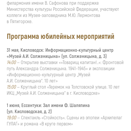
филармония имени В. Сафонова при поддержке
Министерства культуры Российской Федерации, участвуют
коллеги из
Музея-заповедника
М.Ю. Лермонтова
в Пятигорске.
Программа юбилейных мероприятий
31 мая, Кисловодск:
Информационно-культурный
центр
«Музей
А.И. Солженицына
» (ул. Солженицына, д. 3)
14:00
— Открытие выставки ««Товарищ капитан!..«: Фронтовой
путь Александра Солженицына. 1941–1945» и экспозиции
«Информационно-культурный
центр „Музей
А.И. Солженицына
“. 10 лет»
15:00
— Круглый стол «Теремок на Толстовской улице. 10 лет
ИКЦ „Музей
А.И. Солженицына
“ в г. Кисловодске»
1 июня, Ессентуки: Зал имени Ф. Шаляпина
(ул. Кисловодская, д. 2)
19:00
— Спектакль «Стойкость». Сцены из эпопеи «Архипелаг
ГУЛАГ» и романа «В круге первом»