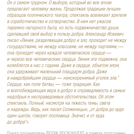
Он о самом трудном. О выборе, который во все эпохи
предлагает человеку жизнь. Продолжая традиции лучших
образцов поэтического театра, спектакль вовлекает зрителя
в соработничество и сотворчество. В нем нет ужасов
тюремно-лагерного
быта, но есть подвижничество души,
сделавшей свой выбор в пользу добра. Александр Исаевич
писал «Линия, разделяющая добро и зло, проходит не между
государствами, не между классами, не между партиями, ―
она проходит через каждое человеческое сердце ―
и черезо все человеческие сердца. Линия эта подвижна, она
колеблется в нас с годами. Даже в сердце, объятом злом,
она удерживает маленький плацдарм добра. Даже
в наидобрейшем сердце ― неискоренимый уголок зла."
Сердце, как поле битвы, ― тоже традиция. Как
и всепобеждающая вера в добро и справедливость в самых
недобрых и несправедливых обстоятельствах. Об этом
спектакль. Полный, несмотря на тяжесть темы, света
и надежды. Ведь, как писал Солженицын, „от добра до худа
один шатóк, говорит пословица. Значит, и от худа
до добра“».
Показ организован ФГБУК РОСКОНЦЕРТ в рамках программы