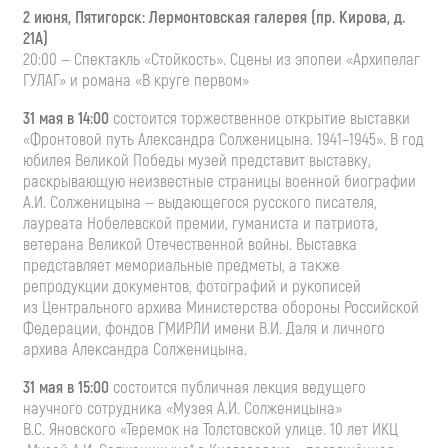
2 июня, Пятигорск: Лермонтовская галерея (пр. Кирова, д.
21А)
20:00 — Спектакль «Стойкость». Сцены из эпопеи «Архипелаг
ГУЛАГ» и романа «В круге первом»
31 мая в 14:00
состоится торжественное открытие выставки
«Фронтовой путь Александра Солженицына. 1941–1945». В год
юбилея Великой Победы музей представит выставку,
раскрывающую неизвестные страницы военной биографии
А.И. Солженицына
— выдающегося русского писателя,
лауреата Нобелевской премии, гуманиста и патриота,
ветерана Великой Отечественной войны. Выставка
представляет мемориальные предметы, а также
репродукции документов, фотографий и рукописей
из Центрального архива Министерства обороны Российской
Федерации, фондов ГМИРЛИ имени
В.И. Даля
и личного
архива Александра Солженицына.
31 мая в 15:00
состоится публичная лекция ведущего
научного сотрудника «Музея
А.И. Солженицына»
В.С. Яновского
«Теремок на Толстовской улице. 10 лет ИКЦ