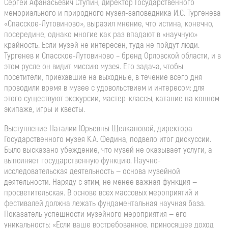
Сергей Афанасьевич Ступин, директор Государственного
мемориального и природного музея-заповедника И.С. Тургенева
«Спасское-Лутовиново», выразил мнение, что истина, конечно,
посередине, однако многие как раз впадают в «научную»
крайность. Если музей не интересен, туда не пойдут люди.
Тургенев и Спасское-Лутовиново – бренд Орловской области, и в
этом русле он видит миссию музея. Его задача, чтобы
посетители, приехавшие на выходные, в течение всего дня
проводили время в музее с удовольствием и интересом: для
этого существуют экскурсии, мастер-классы, катание на конном
экипаже, игры и квесты.
Выступление Наталии Юрьевны Щелкановой, директора
Государственного музея К.А. Федина, подвело итог дискуссии.
Было высказано убеждение, что музей не оказывает услуги, а
выполняет государственную функцию. Научно-
исследовательская деятельность — основа музейной
деятельности. Наряду с этим, не менее важная функция —
просветительская. В основе всех массовых мероприятий и
фестивалей должна лежать фундаментальная научная база.
Показатель успешности музейного мероприятия — его
уникальность: «Если ваше востребованное, приносящее доход