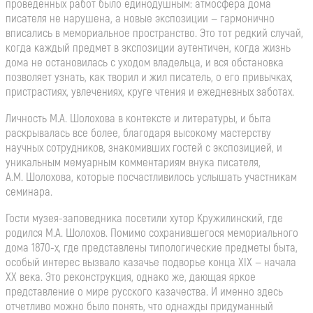
проведенных работ было единодушным: атмосфера дома
писателя не нарушена, а новые экспозиции — гармонично
вписались в мемориальное пространство. Это тот редкий случай,
когда каждый предмет в экспозиции аутентичен, когда жизнь
дома не остановилась с уходом владельца, и вся обстановка
позволяет узнать, как творил и жил писатель, о его привычках,
пристрастиях, увлечениях, круге чтения и ежедневных заботах.
Личность М.А. Шолохова в контексте и литературы, и быта
раскрывалась все более, благодаря высокому мастерству
научных сотрудников, знакомивших гостей с экспозицией, и
уникальным мемуарным комментариям внука писателя,
А.М. Шолохова, которые посчастливилось услышать участникам
семинара.
Гости музея-заповедника посетили хутор Кружилинский, где
родился М.А. Шолохов. Помимо сохранившегося мемориального
дома 1870-х, где представлены типологические предметы быта,
особый интерес вызвало казачье подворье конца XIX — начала
ХХ века. Это реконструкция, однако же, дающая яркое
представление о мире русского казачества. И именно здесь
отчетливо можно было понять, что однажды придуманный