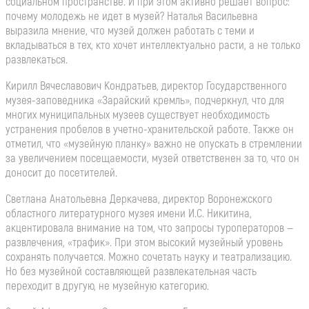
социальном пространстве. И при этом активно решает вопрос:
почему молодежь не идет в музей? Наталья Васильевна
выразила мнение, что музей должен работать с теми и
вкладываться в тех, кто хочет интеллектуально расти, а не только
развлекаться.
Кирилл Вячеславович Кондратьев, директор Государственного
музея-заповедника «Зарайский кремль», подчеркнул, что для
многих муниципальных музеев существует необходимость
устранения пробелов в учетно-хранительской работе. Также он
отметил, что «музейную планку» важно не опускать в стремлении
за увеличением посещаемости, музей ответственен за то, что он
доносит до посетителей.
Светлана Анатольевна Деркачева, директор Воронежского
областного литературного музея имени И.С. Никитина,
акцентировала внимание на том, что запросы туроператоров —
развлечения, «трафик». При этом высокий музейный уровень
сохранять получается. Можно сочетать науку и театрализацию.
Но без музейной составляющей развлекательная часть
переходит в другую, не музейную категорию.