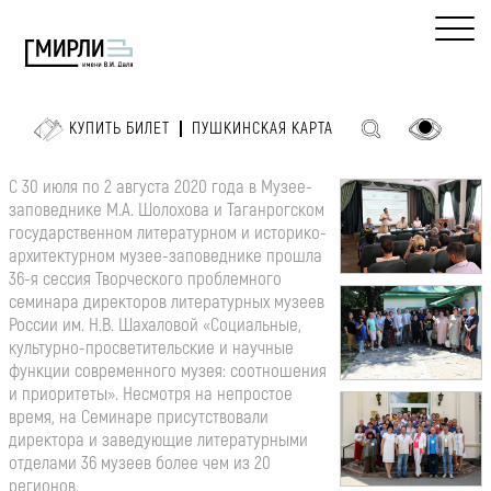
КУПИТЬ БИЛЕТ
ПУШКИНСКАЯ КАРТА
С 30 июля по 2 августа 2020 года в Музее-
заповеднике М.А. Шолохова и Таганрогском
государственном литературном и историко-
архитектурном музее-заповеднике прошла
36-я сессия Творческого проблемного
семинара директоров литературных музеев
России им. Н.В. Шахаловой «Социальные,
культурно-просветительские и научные
функции современного музея: соотношения
и приоритеты». Несмотря на непростое
время, на Семинаре присутствовали
директора и заведующие литературными
отделами 36 музеев более чем из 20
регионов.