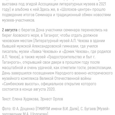
выставка под эгидой Ассоциации литературных музеев в 2021
году) и альбома к ней.Здесь же, в «Шолохов-центре» прошло
подведение итогов Семинара и традиционный обмен новостями
музеев-участников.
2 августа
с берегов Дона участники семинара перенеслись на
берег Азовского моря, в Таганрог, чтобы отдать должное
чеховским местам (Литературный музей А.П. Чехова в здании
бывшей мужской Александровской гимназии, где учился
писатель; музеи «Лавка Чеховых» и «Домик Чехова», где родился
А.П. Чехов), а также музей «Градостроительство и быт г.
Таганрога», открывший свои двери в прошлом году после
масштабной и очень удачной, как отметили гости, реэкспозиции.
День завершился посещением Народного военно-исторического
музейного комплекса Великой Отечественной войны
«Самбекские высоты», официальное открытие которого
состоится в конце августа 2020.
Текст: Елена Худякова, Эрнест Орлов
Фото: © А. Доценко (ГМИРЛИ имени В.И. Даля), С. Бугаев (Музей-
заповедник М.А. Шолохова)