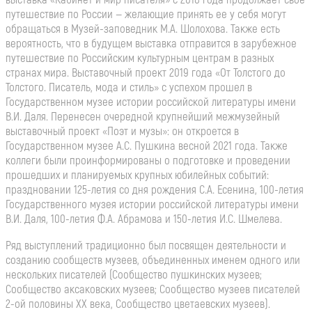
путешествие по России — желающие принять ее у себя могут
обращаться в Музей-заповедник М.А. Шолохова. Также есть
вероятность, что в будущем выставка отправится в зарубежное
путешествие по Российским культурным центрам в разных
странах мира. Выставочный проект 2019 года «От Толстого до
Толстого. Писатель, мода и стиль» с успехом прошел в
Государственном музее истории российской литературы имени
В.И. Даля. Перенесен очередной крупнейший межмузейный
выставочный проект «Поэт и музы»: он откроется в
Государственном музее А.С. Пушкина весной 2021 года. Также
коллеги были проинформированы о подготовке и проведении
прошедших и планируемых крупных юбилейных событий:
праздновании 125-летия со дня рождения С.А. Есенина, 100-летия
Государственного музея истории российской литературы имени
В.И. Даля, 100-летия Ф.А. Абрамова и 150-летия И.С. Шмелева.
Ряд выступлений традиционно был посвящен деятельности и
созданию сообществ музеев, объединенных именем одного или
нескольких писателей (Сообщество пушкинских музеев;
Сообщество аксаковских музеев; Сообщество музеев писателей
2-ой половины ХХ века, Сообщество цветаевских музеев).