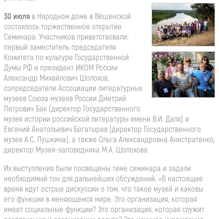
30 июля
в Народном доме в Вёшенской
состоялось торжественное открытие
Семинара. Участников приветствовали:
первый заместитель председателя
Комитета по культуре Государственной
Думы РФ и президент ИКОМ России
Александр Михайлович Шолохов,
сопредседатели Ассоциации литературных
музеев Союза музеев России Дмитрий
Петрович Бак (директор Государственного
музея истории российской литературы имени В.И. Даля) и
Евгений Анатольевич Богатырев (директор Государственного
музея А.С. Пушкина), а также Ольга Александровна Анистратенко,
директор Музея-заповедника М.А. Шолохова.
Их выступления были посвящены теме семинара и задали
необходимый тон для дальнейших обсуждений. «В настоящее
время идут острые дискуссии о том, что такое музей и каковы
его функции в меняющемся мире. Это организация, которая
имеет социальные функции? Это организация, которая служит