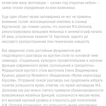
коллегами жанр экспозиции — «роман под открытым небом» —
самое точное определение из всех возможных.
Еще один объект музея-заповедника не мог не привлечь
внимания гостей: экспозиционный комплекс в станице
Каргинской, где помимо школы, что окончил М.А.Шолохов,
реконструированы вальцовая мельница и синематограф начала
ХХ века, устроенные казаком Т.А. Каргиным, задолго до
массового распространения этих технических новшеств.
Все увиденное стало достойным фундаментом для
плодотворного разговора на круглом столе по основной теме
семинара: «Социальные, культурно-просветительские и научные
функции современного музея: соотношения и приоритеты».
Модератором круглого стола выступила Елена Владимировна
Куценко, директор Музейного объединения «Музеи наукограда
Королёв». Отправной точкой разговора она предложила избрать
понятие успешности музея, отметив, что музей-заповедник М.А.
Шолохова как раз можно считать примером сбалансированности
всевозможных музейных функций, осознанности миссии музея,
его высокий научный уровень и открытость для посетителей.
А.М. Шолохов подчеркнул, что успешность музея невозможно