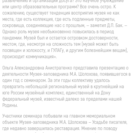
развлечению и организации досуга? Это научное учреждение
или центр образовательных программ? Все очень остро. К
сожалению, существует тенденция восприятия музея не как
места, где есть коллекция, где есть подлинные предметы,
сокровища, соединяющие нас с прошлым, — заметил Д.П. Бак. —
Однако роль музея необыкновенно повысилась в период
пандемии. Музей был и остается островком достоверности,
местом, где, несмотря на сложность тем (музей может быть
посвящен и холокосту, и ГУЛАГу, и другим болезнейшим вещам),
происходит коммуникация».
Ольга Александровна Анистратенко представила презентацию о
деятельности Музея-заповедника М.А. Шолохова, появившегося в
один год с семинаром. За эти годы коллективу удалось
превратить небольшой региональный музей в крупнейший на
юге России музейный комплекс, единственный на Дону
федеральный музей, известный далеко за пределами нашей
Родины.
Участники семинара побывали на главном мемориальном
объекте Музея-заповедника М.А. Шолохова — Усадьбе писателя,
где недавно завершилась реставрация. Мнение по поводу