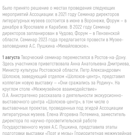
Было принято решение о местах проведения следующих
мероприятий Ассоциации: в 2021 году Семинар директоров
литературных музеев состоится в июне в Воронеже, Форум — в
декабре в Ярославле и Карабихе. В 2022 году Семинар
директоров запланирован в Чудово, Форум — в Пензенской
области. Семинар 2023 года предлагается провести в Музее-
заповеднике А.С. Пушкина «Михайловское».
1 августа
Творческий семинар переместился в Ростов-на-Дону.
Здесь участников приветствовала Анна Анатольевна Дмитриева,
Министр культуры Ростовской области. Петр Александрович
Шолохов, заведующий отделом «Шолохов-центр», представил
коллегам новую выставку — «Они сражались за Родину». На
круглом столе «Межмузейное взаимодействие»
О.А. Анистратенко рассказала о деятельности экскурсионно-
выставочного центра «Шолохов-центр», в том числе о
выставочных проектах, проведенных под эгидой Ассоциации
литературных музеев. Елена Игоревна Потемина, заместитель
директора по научно-просветительской работе
Государственного музея А.С. Пушкина, представила этапы
подготовки выставки «Поэт и музы» (приоритетная межмузейная