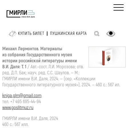
КУПИТЬ БИЛЕТ
ПУШКИНСКАЯ КАРТА
Михаил Лермонтов. Материалы
из собрания Государственного музея
истории российской литературы имени
В.И. Даля
: Т. 1
/ Авт.-сост.
Л.И. Морозова
; отв.
ред.
Д.П. Бак
; науч. ред.
С.С. Шаулов
. — М.:
ГМИРЛИ имени
В.И. Даля
, 2024. — (сер. «Коллекции
Государственного литературного музея»), 2024. — 460 с.: 567 ил.
kniga.glm@gmail.com
тел.
+7 495 695-44-94
www.goslitmuz.ru
ГМИРЛИ имени
В.И. Даля
, 2024
460 с.: 567 илл.