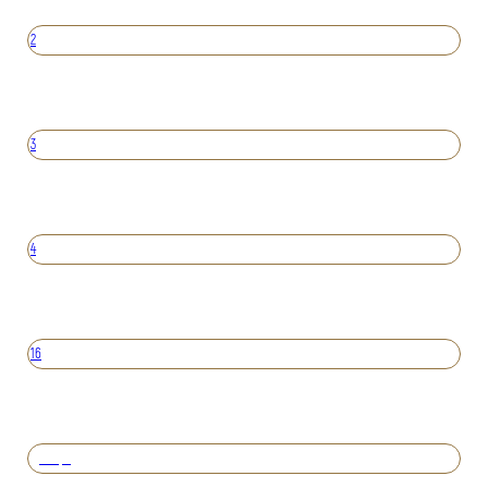
2
3
4
16
Вперед