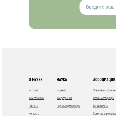
О МУЗЕЕ
НАУКА
АССОЦИАЦИЯ 
История
Издания
Членство в Ассоциа
In memoriam
Конференции
Планы Ассоциации
Проекты
Научные публикации
Итоги работы
Контакты
Семинар директоров