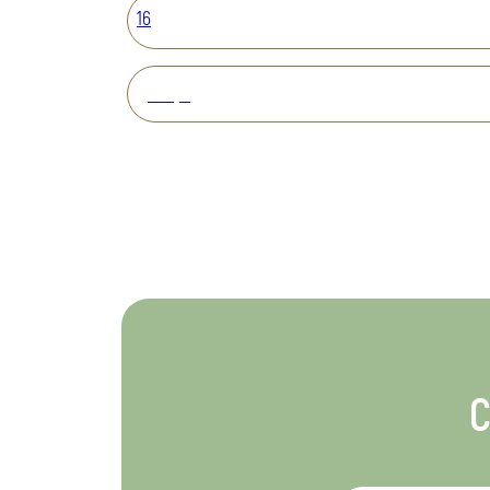
16
Вперед
С