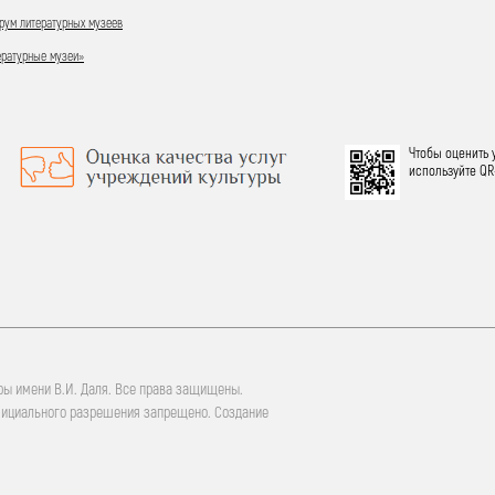
ум литературных музеев
ературные музеи»
Чтобы оценить 
используйте QR
ры имени В.И. Даля. Все права защищены.
фициального разрешения запрещено. Создание