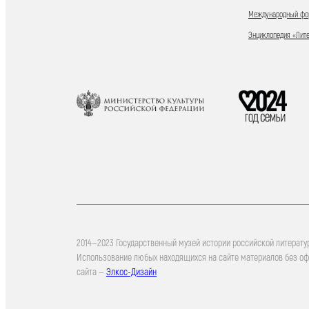
Международный фор
Энциклопедия «Лит
2014—2023 Государственный музей истории российской литерату
Использование любых находящихся на сайте материалов без о
сайта —
Элкос-Дизайн