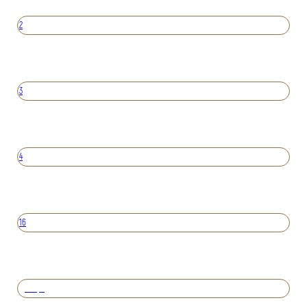
2
3
4
16
Вперед