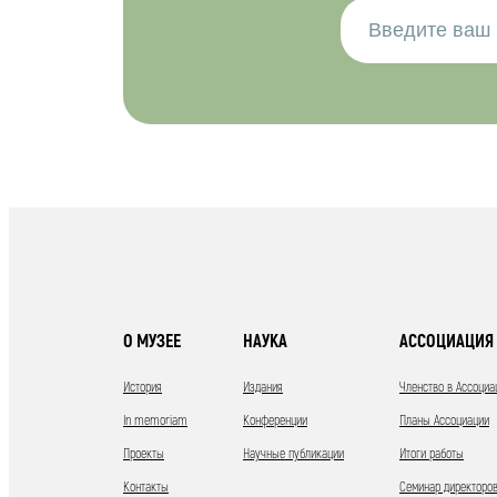
О МУЗЕЕ
НАУКА
АССОЦИАЦИЯ 
История
Издания
Членство в Ассоциа
In memoriam
Конференции
Планы Ассоциации
Проекты
Научные публикации
Итоги работы
Контакты
Семинар директоров