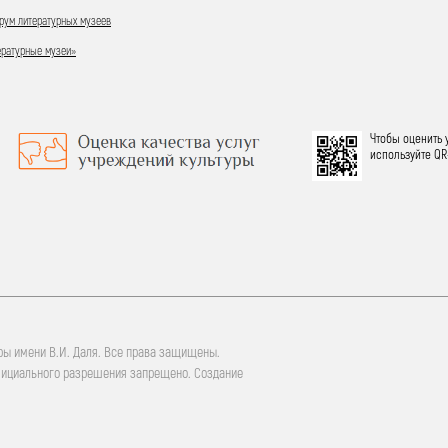
ум литературных музеев
ературные музеи»
Чтобы оценить 
используйте QR
ры имени В.И. Даля. Все права защищены.
фициального разрешения запрещено. Создание