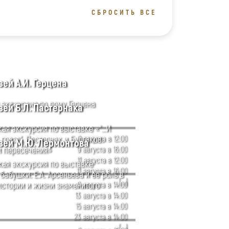
СБРОСИТЬ ВСЕ
ей А.И. Герцена
 экскурсия по дому Герцена
ей Б.Л. Пастернака
кая экскурсия по выставке «“…И
гроза”. Пастернак и Булгаков.
9 августа в 12:00
зей М.Ю. Лермонтова
и пересечения»
9 августа в 16:00
11 августа в 12:00
кая экскурсия по выставке
11 августа в 16:00
абушки: Е.А. Арсеньева и её роль в
[...]
истории и жизни знаменитого
9 августа в 14:00
13 августа в 14:00
15 августа в 14:00
23 августа в 14:00
[...]