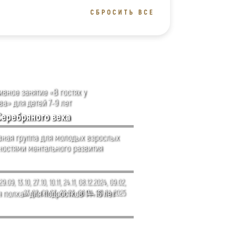
СБРОСИТЬ ВСЕ
вное занятие «В гостях у
а» для детей 7-9 лет
Серебряного века
ная группа для молодых взрослых
ностями ментального развития
29.09, 13.10, 27.10, 10.11, 24.11, 08.12.2024, 09.02,
 полка» для подростков 14–16 лет
23.02, 09.03, 23.03, 06.04, 20.04.2025