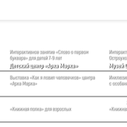
Интерактивное занятие «Слово о первом
Интеракти
букваре» для детей 7-9 лет
Остроухов
Детский центр «Арка Марка»
Музей 
Выставка «Как я ловил человечков» центра
Инклюзив
«Арка Марка»
с особен
«Книжная полка» для взрослых
«Книжная