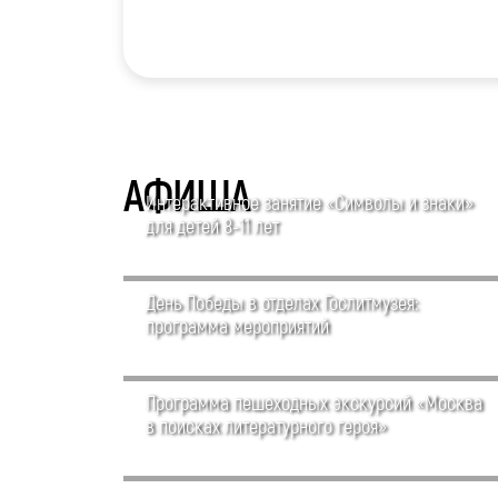
АФИША
Интерактивное занятие «Символы и знаки»
для детей 8-11 лет
День Победы в отделах Гослитмузея:
программа мероприятий
Программа пешеходных экскурсий «Москва
в поисках литературного героя»