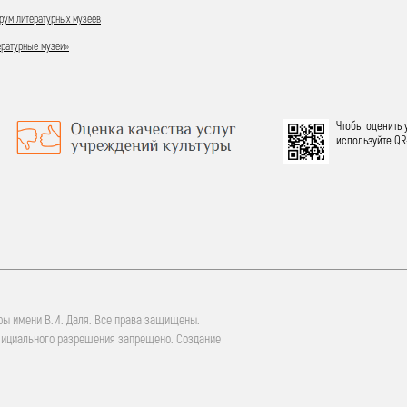
ум литературных музеев
ературные музеи»
Чтобы оценить 
используйте QR
ры имени В.И. Даля. Все права защищены.
фициального разрешения запрещено. Создание