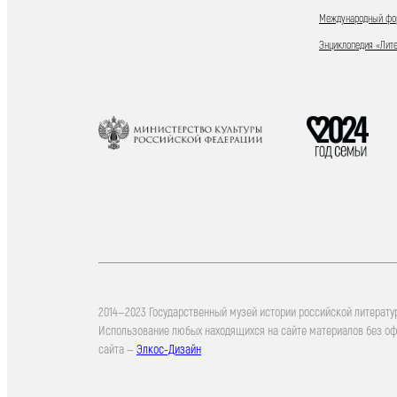
Международный фор
Энциклопедия «Лит
2014—2023 Государственный музей истории российской литерату
Использование любых находящихся на сайте материалов без о
сайта —
Элкос-Дизайн