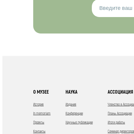
О МУЗЕЕ
НАУКА
АССОЦИАЦИЯ 
История
Издания
Членство в Ассоциа
In memoriam
Конференции
Планы Ассоциации
Проекты
Научные публикации
Итоги работы
Контакты
Семинар директоров