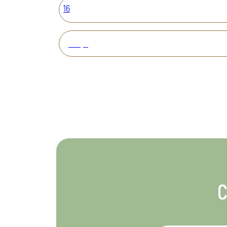
16
Вперед
С