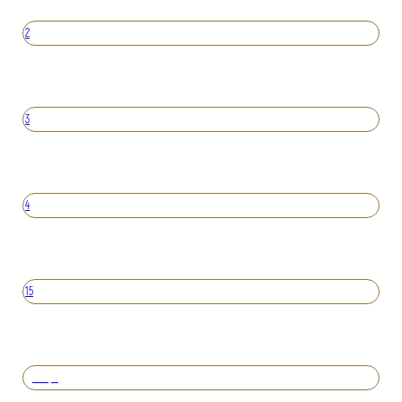
2
3
4
15
Вперед