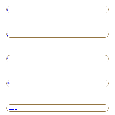
2
3
4
16
Вперед