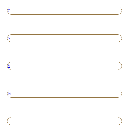
2
3
4
14
Вперед