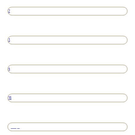
2
3
4
16
Вперед