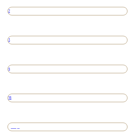
2
3
4
16
Вперед