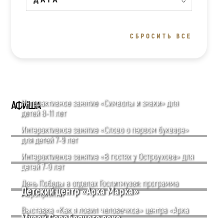
СБРОСИТЬ ВСЕ
Интерактивное занятие «Символы и знаки» для
АФИША
детей 8-11 лет
Интерактивное занятие «Слово о первом букваре»
для детей 7-9 лет
Интерактивное занятие «В гостях у Остроухова» для
детей 7-9 лет
День Победы в отделах Гослитмузея: программа
Детский центр «Арка Марка»
мероприятий
Выставка «Как я ловил человечков» центра «Арка