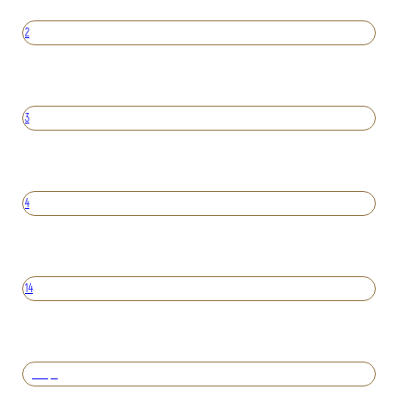
2
3
4
14
Вперед