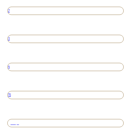
2
3
4
15
Вперед