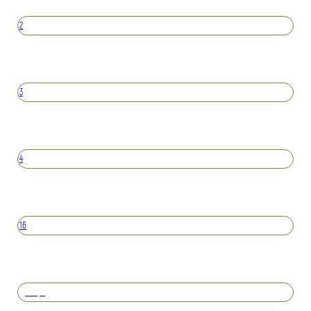
2
3
4
16
Вперед