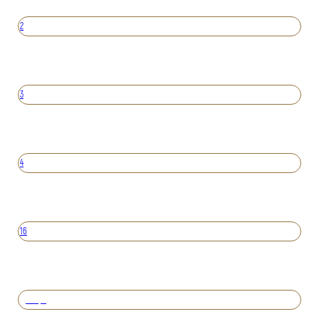
2
3
4
16
Вперед