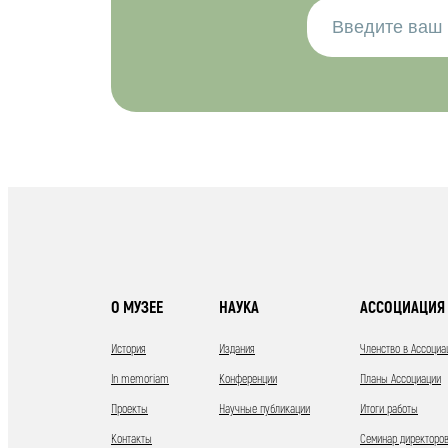
О МУЗЕЕ
НАУКА
АССОЦИАЦИЯ 
История
Издания
Членство в Ассоциа
In memoriam
Конференции
Планы Ассоциации
Проекты
Научные публикации
Итоги работы
Контакты
Семинар директоров