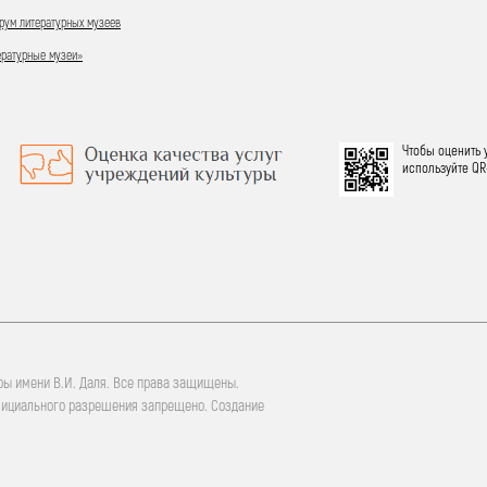
ум литературных музеев
ературные музеи»
Чтобы оценить 
используйте QR
ры имени В.И. Даля. Все права защищены.
фициального разрешения запрещено. Создание