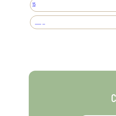
15
Вперед
С