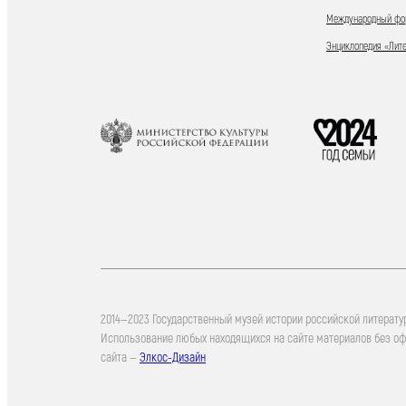
Международный фор
Энциклопедия «Лит
2014—2023 Государственный музей истории российской литерату
Использование любых находящихся на сайте материалов без о
сайта —
Элкос-Дизайн