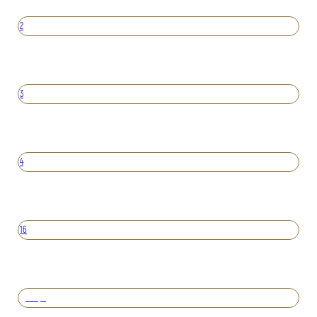
2
3
4
16
Вперед