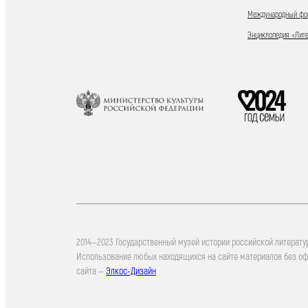
Международный фор
Энциклопедия «Лит
2014—2023 Государственный музей истории российской литерату
Использование любых находящихся на сайте материалов без о
сайта —
Элкос-Дизайн