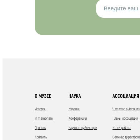
О МУЗЕЕ
НАУКА
АССОЦИАЦИЯ 
История
Издания
Членство в Ассоциа
In memoriam
Конференции
Планы Ассоциации
Проекты
Научные публикации
Итоги работы
Контакты
Семинар директоров