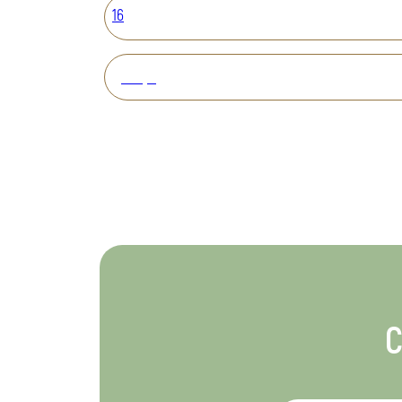
16
Вперед
С