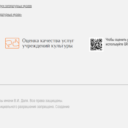
ум литературных музеев
ературные музеи»
Чтобы оценить 
используйте QR
ры имени В.И. Даля. Все права защищены.
фициального разрешения запрещено. Создание