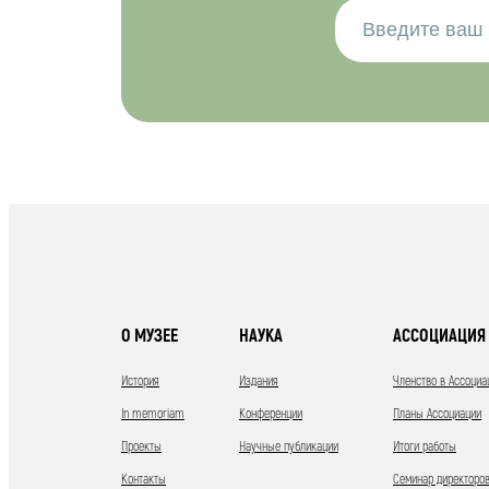
О МУЗЕЕ
НАУКА
АССОЦИАЦИЯ 
История
Издания
Членство в Ассоциа
In memoriam
Конференции
Планы Ассоциации
Проекты
Научные публикации
Итоги работы
Контакты
Семинар директоров