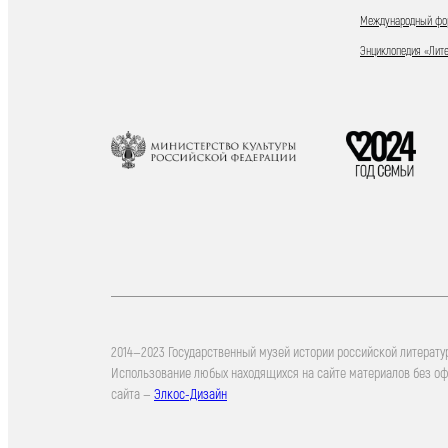
Международный фор
Энциклопедия «Лит
2014—2023 Государственный музей истории российской литерату
Использование любых находящихся на сайте материалов без о
сайта —
Элкос-Дизайн