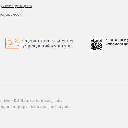
ум литературных музеев
ературные музеи»
Чтобы оценить 
используйте QR
ры имени В.И. Даля. Все права защищены.
фициального разрешения запрещено. Создание