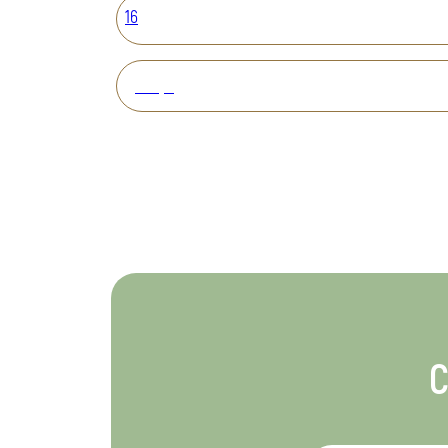
16
Вперед
С