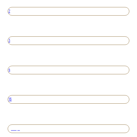
2
3
4
16
Вперед