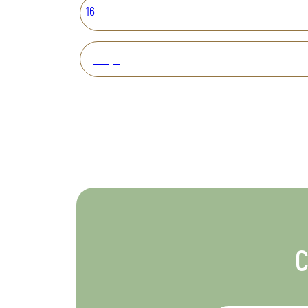
16
Вперед
С