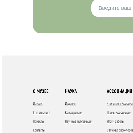
О МУЗЕЕ
НАУКА
АССОЦИАЦИЯ 
История
Издания
Членство в Ассоциа
In memoriam
Конференции
Планы Ассоциации
Проекты
Научные публикации
Итоги работы
Контакты
Семинар директоров