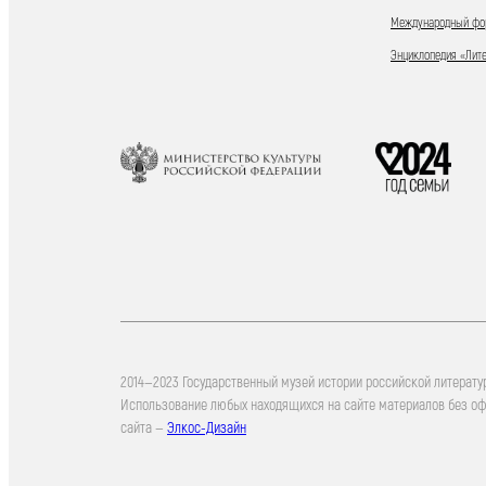
Международный фор
Энциклопедия «Лит
2014—2023 Государственный музей истории российской литерату
Использование любых находящихся на сайте материалов без о
сайта —
Элкос-Дизайн