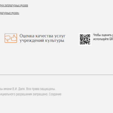
ум литературных музеев
ературные музеи»
Чтобы оценить 
используйте QR
ры имени В.И. Даля. Все права защищены.
фициального разрешения запрещено. Создание