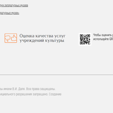
ум литературных музеев
ературные музеи»
Чтобы оценить 
используйте QR
ры имени В.И. Даля. Все права защищены.
фициального разрешения запрещено. Создание