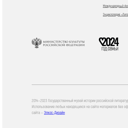
Международный фор
Энциклопедия «Лит
2014—2023 Государственный музей истории российской литерату
Использование любых находящихся на сайте материалов без о
сайта —
Элкос-Дизайн