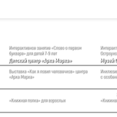
Интерактивное занятие «Слово о первом
Интеракти
букваре» для детей 7-9 лет
Остроухов
Детский центр «Арка Марка»
Музей 
Выставка «Как я ловил человечков» центра
Инклюзив
«Арка Марка»
с особен
«Книжная полка» для взрослых
«Книжная