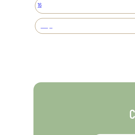
16
Вперед
С