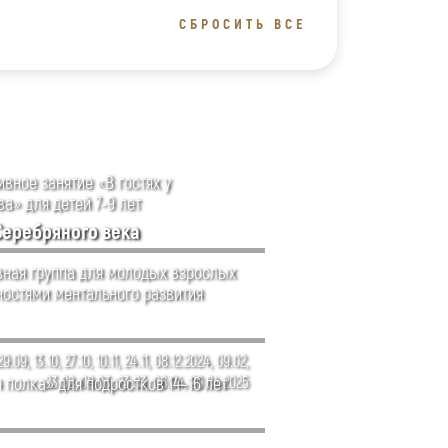
СБРОСИТЬ ВСЕ
вное занятие «В гостях у
а» для детей 7-9 лет
Серебряного века
ная группа для молодых взрослых
ностями ментального развития
29.09, 13.10, 27.10, 10.11, 24.11, 08.12.2024, 09.02,
 полка» для подростков 14–16 лет
23.02, 09.03, 23.03, 06.04, 20.04.2025