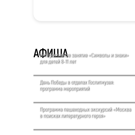
АФИША
Интерактивное занятие «Символы и знаки»
для детей 8-11 лет
День Победы в отделах Гослитмузея:
программа мероприятий
Программа пешеходных экскурсий «Москва
в поисках литературного героя»