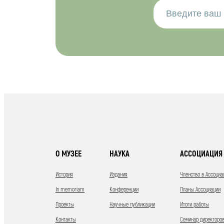
О МУЗЕЕ
НАУКА
АССОЦИАЦИЯ 
История
Издания
Членство в Ассоциа
In memoriam
Конференции
Планы Ассоциации
Проекты
Научные публикации
Итоги работы
Контакты
Семинар директоров