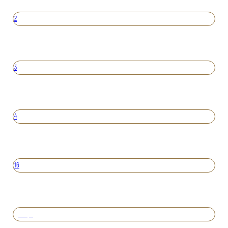
2
3
4
16
Вперед