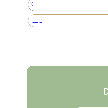
16
Вперед
С