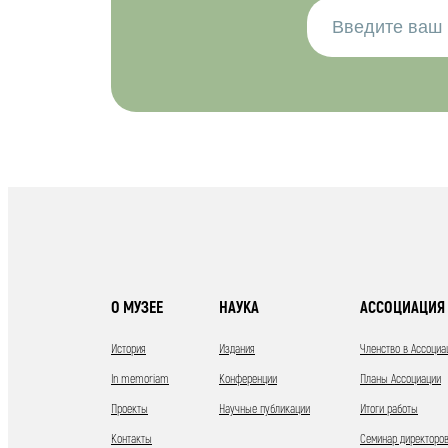
О МУЗЕЕ
НАУКА
АССОЦИАЦИЯ 
История
Издания
Членство в Ассоциа
In memoriam
Конференции
Планы Ассоциации
Проекты
Научные публикации
Итоги работы
Контакты
Семинар директоров