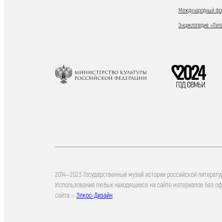
Международный фор
Энциклопедия «Лит
2014—2023 Государственный музей истории российской литерату
Использование любых находящихся на сайте материалов без о
сайта —
Элкос-Дизайн