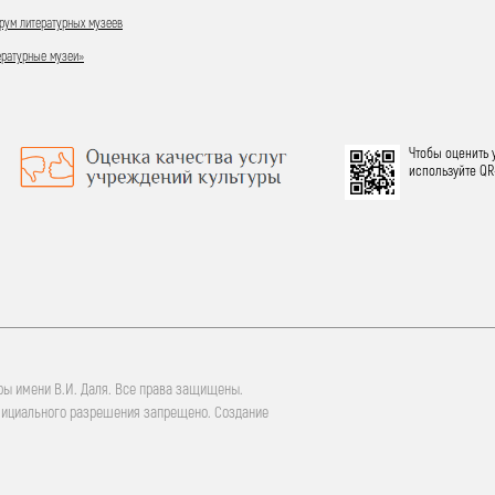
ум литературных музеев
ературные музеи»
Чтобы оценить 
используйте QR
ры имени В.И. Даля. Все права защищены.
фициального разрешения запрещено. Создание