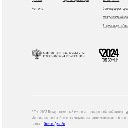
Проекты
Научные публикации
Итоги работы
Контакты
Семинар директоров
Международный фор
Энциклопедия «Лит
2014—2023 Государственный музей истории российской литерату
Использование любых находящихся на сайте материалов без о
сайта —
Элкос-Дизайн