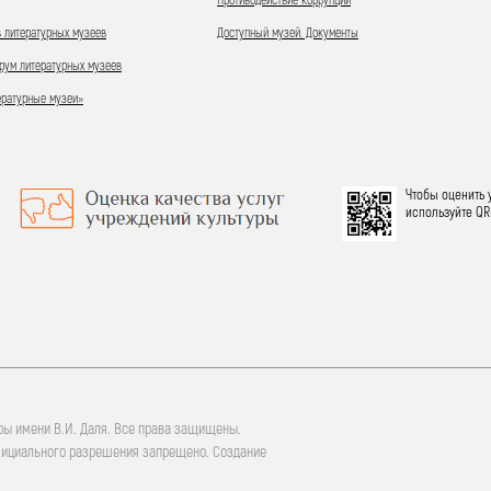
Противодействие коррупции
 литературных музеев
Доступный музей. Документы
ум литературных музеев
ературные музеи»
Чтобы оценить 
используйте QR
ры имени В.И. Даля. Все права защищены.
фициального разрешения запрещено. Создание