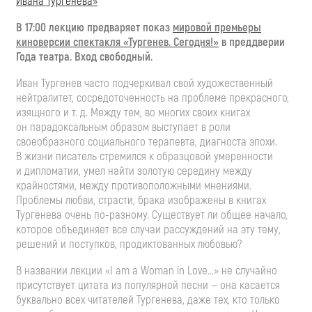
Ивана Тургенева»
В 17:00 лекцию предваряет показ
мировой премьеры
киноверсии спектакля «Тургенев. Сегодня!»
в преддверии
Года театра. Вход свободный.
Иван Тургенев часто подчеркивал свой художественный
нейтралитет, сосредоточенность на проблеме прекрасного,
изящного
и т. д.
Между тем, во многих своих книгах
он парадоксальным образом выступает в роли
своеобразного социального терапевта, диагноста эпохи.
В жизни писатель стремился к образцовой умеренности
и дипломатии, умел найти золотую середину между
крайностями, между противоположными мнениями.
Проблемы любви, страсти, брака изображены в книгах
Тургенева очень
по-разному
. Существует ли общее начало,
которое объединяет все случаи рассуждений на эту тему,
решений и поступков, продиктованных любовью?
В названии лекции «I am a Woman in Love…» не случайно
присутствует цитата из популярной песни — она касается
буквально всех читателей Тургенева, даже тех, кто только