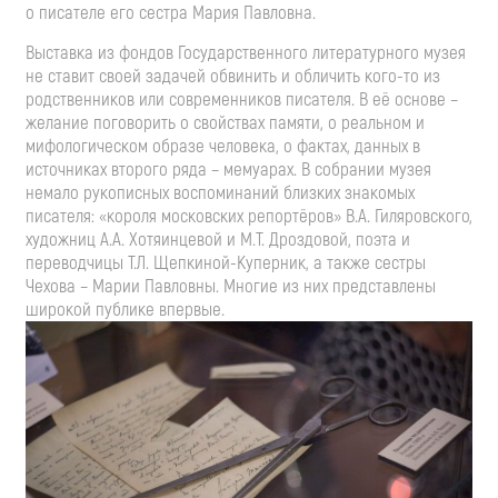
о писателе его сестра Мария Павловна.
Выставка из фондов Государственного литературного музея
не ставит своей задачей обвинить и обличить кого-то из
родственников или современников писателя. В её основе –
желание поговорить о свойствах памяти, о реальном и
мифологическом образе человека, о фактах, данных в
источниках второго ряда – мемуарах. В собрании музея
немало рукописных воспоминаний близких знакомых
писателя: «короля московских репортёров» В.А. Гиляровского,
художниц А.А. Хотяинцевой и М.Т. Дроздовой, поэта и
переводчицы Т.Л. Щепкиной-Куперник, а также сестры
Чехова – Марии Павловны. Многие из них представлены
широкой публике впервые.