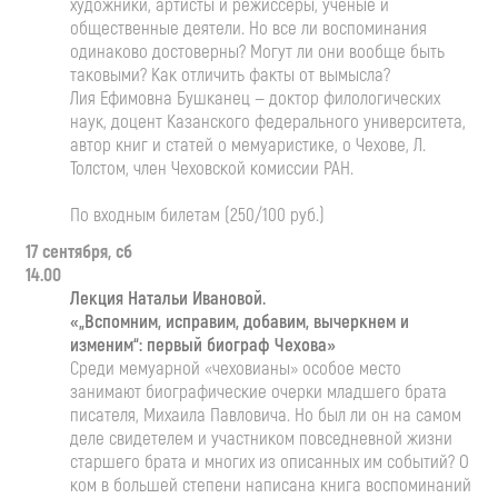
художники, артисты и режиссеры, ученые и
общественные деятели. Но все ли воспоминания
одинаково достоверны? Могут ли они вообще быть
таковыми? Как отличить факты от вымысла?
Лия Ефимовна Бушканец — доктор филологических
наук, доцент Казанского федерального университета,
автор книг и статей о мемуаристике, о Чехове, Л.
Толстом, член Чеховской комиссии РАН.
По входным билетам (250/100 руб.)
17 сентября, сб
14.00
Лекция Натальи Ивановой.
«„Вспомним, исправим, добавим, вычеркнем и
изменим“: первый биограф Чехова»
Среди мемуарной «чеховианы» особое место
занимают биографические очерки младшего брата
писателя, Михаила Павловича. Но был ли он на самом
деле свидетелем и участником повседневной жизни
старшего брата и многих из описанных им событий? О
ком в большей степени написана книга воспоминаний