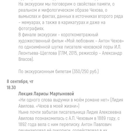
На экскурсии мы поговорим о свойствах памяти, о
реальном и мифологическом образе Чехова, о
вымыслах и фактах, данных в источниках второго ряда
– мемуарах, а также в карикатурах и даже на
фотографиях.
В финале экскурсии – короткометражный
художественный фильм «Мой любовник – Антон Чехов»
по одноимённой шутке писателя чеховской поры И.Л.
Леонтьева-Щеглова (ГЛМ, 2015, режиссёр – Александр
Власов).
По экскурсионным билетам (350/250 руб.)
8 сентября, чт
18.30
Лекция Ларисы Мартыновой
«Ни одного слова выдумки в моём романе нет» (Лидия
Авилова. «Чехов в моей жизни»)
Ныне почти забытая писательница Лидия Алексеевна
Авилова познакомилась с А.П. Чеховым в 1889 году, с
1892 года вела с ним переписку. Антон Павлович
рецензировал её рукописи, содействовал в их