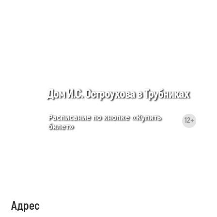
Дом И.С. Остроухова в Трубниках
Расписание по кнопке «Купить
12+
билет»
Адрес