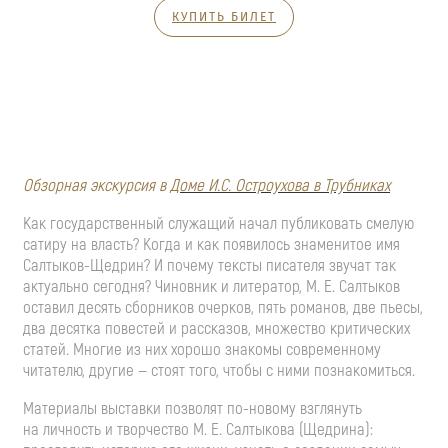
КУПИТЬ БИЛЕТ
Обзорная экскурсия в
Доме
И.С. Остроухова
в Трубниках
Как государственный служащий начал публиковать смелую
сатиру на власть? Когда и как появилось знаменитое имя
Салтыков-Щедрин
? И почему тексты писателя звучат так
актуально сегодня? Чиновник и литератор,
М. Е. Салтыков
оставил десять сборников очерков, пять романов, две пьесы,
два десятка повестей и рассказов, множество критических
статей. Многие из них хорошо знакомы современному
читателю, другие — стоят того, чтобы с ними познакомиться.
Материалы выставки позволят
по-новому
взглянуть
на личность и творчество
М. Е. Салтыкова
(Щедрина):