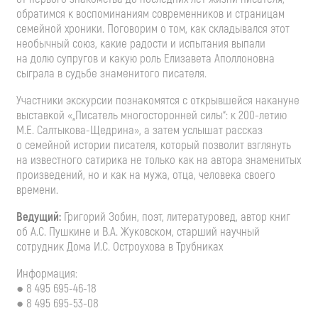
обратимся к воспоминаниям современников и страницам
семейной хроники. Поговорим о том, как складывался этот
необычный союз, какие радости и испытания выпали
на долю супругов и какую роль Елизавета Аполлоновна
сыграла в судьбе знаменитого писателя.
Участники экскурсии познакомятся с открывшейся накануне
выставкой «„Писатель многосторонней силы“: к
200-летию
М.Е. Салтыкова
-Щедрина», а затем услышат рассказ
о семейной истории писателя, который позволит взглянуть
на известного сатирика не только как на автора знаменитых
произведений, но и как на мужа, отца, человека своего
времени.
Ведущий:
Григорий Зобин, поэт, литературовед, автор книг
об
А.С. Пушкине
и
В.А. Жуковском
, старший научный
сотрудник Дома
И.С. Остроухова
в Трубниках
Информация:
●
8 495 695-46-18
●
8 495 695-53-08