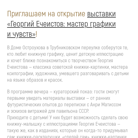
Приглашаем на открытие
выставки
«Георгий Ечеистов: мастер графики
и чувств»
!
В Доме Остроухова в Трубниковском переулке соберутся те,
кто любит книжную графику, ценит детскую иллюстрацию
и хочет ближе познакомиться с творчеством Георгия
Ечеистова — классика советской
книжки-картинки
, мастера
ксилографии, художника, умевшего разговаривать с детьми
на языке образов и красок.
В программе вечера — кураторский показ: гости смогут
первыми увидеть материалы выставки — от ранних
футуристических опытов до переписки с Анри Матиссом
и эскизов витражей для павильона СССР.
Приходите с детьми! У них будет возможность сделать свою
книжку-малышку
с иллюстрациями Георгия Ечеистова —
такую же, как в изданиях, которые он
когда-то
придумывал
сам:
книжки-раскладушки
, «сделай сам»,
книжки-картинки
.