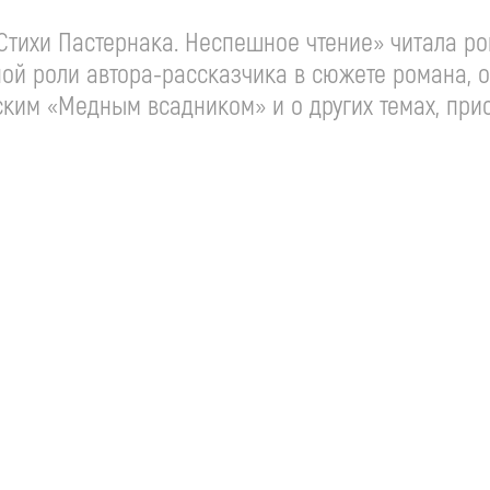
тихи Пастернака. Неспешное чтение» читала ром
ной роли
автора-рассказчика
в сюжете романа, о
нским «Медным всадником» и о других темах, пр