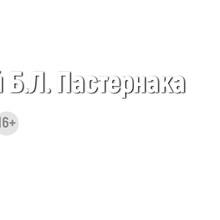
 Б.Л. Пастернака
16+