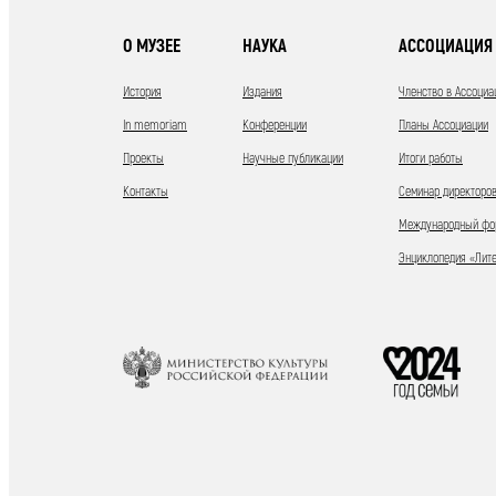
О МУЗЕЕ
НАУКА
АССОЦИАЦИЯ 
История
Издания
Членство в Ассоциа
In memoriam
Конференции
Планы Ассоциации
Проекты
Научные публикации
Итоги работы
Контакты
Семинар директоров
Международный фор
Энциклопедия «Лит