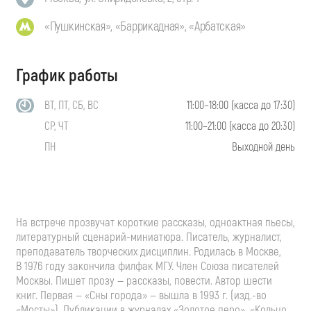
«Пушкинская», «Баррикадная», «Арбатская»
График работы
ВТ, ПТ, СБ, ВС
11:00–18:00 (касса до 17:30)
СР, ЧТ
11:00–21:00 (касса до 20:30)
ПН
Выходной день
На встрече прозвучат короткие рассказы, одноактная пьесы,
литературный
сценарий-миниатюра
. Писатель, журналист,
преподаватель творческих дисциплин. Родилась в Москве,
В 1976 году закончила филфак МГУ. Член Союза писателей
Москвы. Пишет прозу — рассказы, повести. Автор шести
книг. Первая — «Сны города» — вышла в 1993 г. (изд.-во
«Мосты»). Публикации в журналах «Золотое перо», «Кольцо,