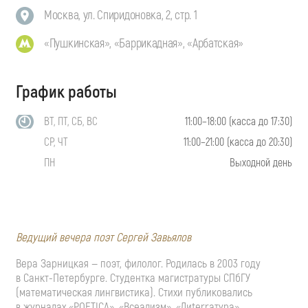
Москва, ул. Спиридоновка, 2, стр. 1
«Пушкинская», «Баррикадная», «Арбатская»
График работы
ВТ, ПТ, СБ, ВС
11:00–18:00 (касса до 17:30)
СР, ЧТ
11:00–21:00 (касса до 20:30)
ПН
Выходной день
Ведущий вечера поэт Сергей Завьялов
Вера Зарницкая — поэт, филолог. Родилась в 2003 году
в
Санкт-Петербурге
. Студентка магистратуры СПбГУ
(математическая лингвистика). Стихи публиковались
в журналах «POETICA», «Всеализм», «Лиterraтура»,