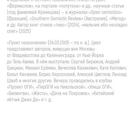
«Формаслов», на портале «полутона» и др., научные статьи
(под фамилией Кузнецова) — в журналах «Open semiotics»
(Франция), «Southern Semiotic Review» (Австралия), «Метод»
и др. Автор книг стихов «тихо» (2024), «мальчик ибо несладко
спит» (2025)
«Пункт назначения» (
24.03.2005
— по н. в.). Цикл
представляет авторов, живущих вне Москвы:
от Владивостока до Калининграда, от
Нью-Йорка
до
Тель-Авива
. В нём выступали: Сергей Бирюков, Андрей
Грицман, Михаил Ерёмин, Вечеслав Казакевич, Катя Капович,
Бахыт Кенжеев, Борис Херсонский, Алексей Цветков, Леонид
Шваб и многие другие. Вечера проводились в клубах
«Проект ОГИ», «ПирОГИ на Никольской», «Улица ОГИ»,
«Билингва», «Жесть», «Дача на Покровке», «Китайский
лётчик Джао Да»
и т. д.