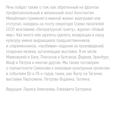
Речь пойдет также о том, как обретенный на фронтах
профессиональный и жизненный опыт Константин
Михайлович применял в мирной жизни: выигрывал или
отступал, находясь на посту секретаря Союза писателей
СССР, возглавляя «Литературной газету», журнал «Новый
мир». Как много ему удалось сделать, возвращая в нашу
культуру имена выдающихся предшественников
и современников, «пробивая» издания их произведений,
создание музеев, организацию выставок. В их числе
Маяковский и Блок, Платонов и Булгаков, Фадеев, Эренбург,
Ильф и Петров и многие другие. Мы также поговорим
о причастности Симонова к знаковым культурным проектам
и событиям 50-
х-70-х
годов, таких, как Театр на Таганке,
выставки Пиросмани,
Петрова-Водкина
, Татлина.
Ведущие: Лариса Алексеева, Елизавета Буторина